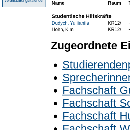
Veranstaltungskalender
Name
Raum
Studentische Hilfskräfte
Dudych, Yuliianiia
KR12/
Hohn, Kim
KR12/
Zugeordnete E
Studierenden
Sprecherinne
Fachschaft 
Fachschaft S
Fachschaft H
Fachschaft W