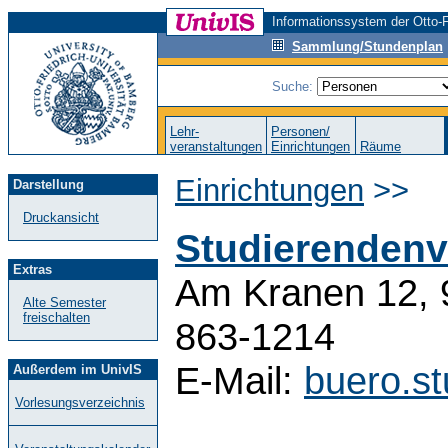
Informationssystem der Otto-F
Sammlung/Stundenplan
Suche:
Lehr-
Personen/
veranstaltungen
Einrichtungen
Räume
Einrichtungen
>>
Darstellung
Druckansicht
Studierendenv
Extras
Am Kranen 12, 
Alte Semester
freischalten
863-1214
E-Mail:
buero.s
Außerdem im UnivIS
Vorlesungsverzeichnis