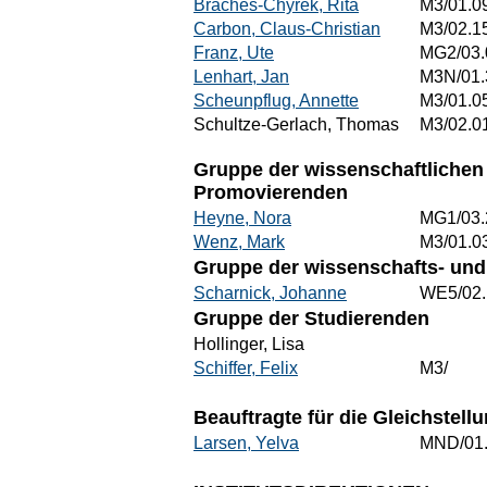
Braches-Chyrek, Rita
M3/01.0
Carbon, Claus-Christian
M3/02.1
Franz, Ute
MG2/03.
Lenhart, Jan
M3N/01.
Scheunpflug, Annette
M3/01.0
Schultze-Gerlach, Thomas
M3/02.0
Gruppe der wissenschaftlichen 
Promovierenden
Heyne, Nora
MG1/03.
Wenz, Mark
M3/01.0
Gruppe der wissenschafts- und 
Scharnick, Johanne
WE5/02.
Gruppe der Studierenden
Hollinger, Lisa
Schiffer, Felix
M3/
Beauftragte für die Gleichstel
Larsen, Yelva
MND/01