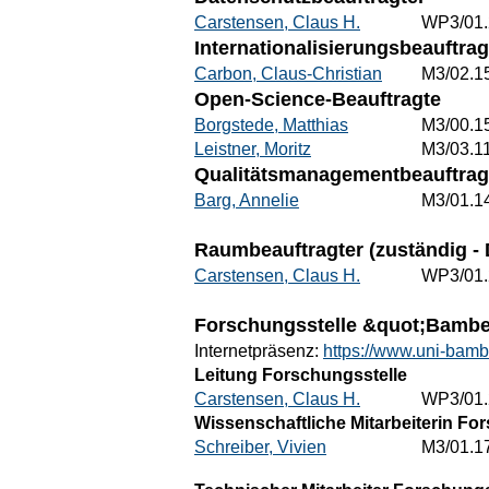
Carstensen, Claus H.
WP3/01.
Internationalisierungsbeauftrag
Carbon, Claus-Christian
M3/02.1
Open-Science-Beauftragte
Borgstede, Matthias
M3/00.1
Leistner, Moritz
M3/03.1
Qualitätsmanagementbeauftrag
Barg, Annelie
M3/01.1
Raumbeauftragter (zuständig - 
Carstensen, Claus H.
WP3/01.
Forschungsstelle &quot;Bambe
Internetpräsenz:
https://www.uni-bamb
Leitung Forschungsstelle
Carstensen, Claus H.
WP3/01.
Wissenschaftliche Mitarbeiterin Fo
Schreiber, Vivien
M3/01.1