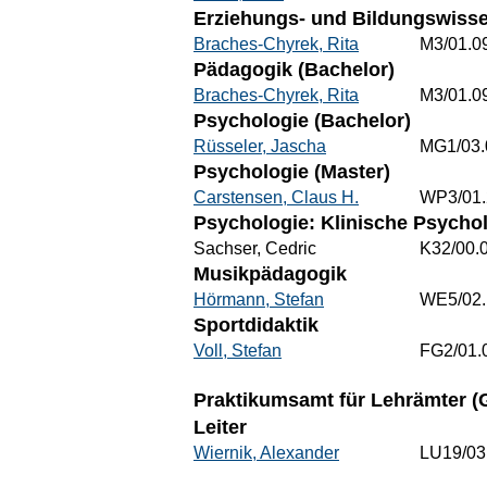
Erziehungs- und Bildungswisse
Braches-Chyrek, Rita
M3/01.0
Pädagogik (Bachelor)
Braches-Chyrek, Rita
M3/01.0
Psychologie (Bachelor)
Rüsseler, Jascha
MG1/03.
Psychologie (Master)
Carstensen, Claus H.
WP3/01.
Psychologie: Klinische Psycho
Sachser, Cedric
K32/00.
Musikpädagogik
Hörmann, Stefan
WE5/02.
Sportdidaktik
Voll, Stefan
FG2/01.
Praktikumsamt für Lehrämter (G
Leiter
Wiernik, Alexander
LU19/03