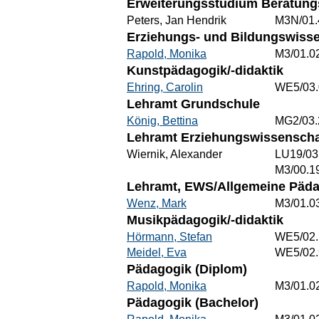
Erweiterungsstudium Beratungs
Peters, Jan Hendrik
M3N/01.
Erziehungs- und Bildungswisse
Rapold, Monika
M3/01.0
Kunstpädagogik/-didaktik
Ehring, Carolin
WE5/03.
Lehramt Grundschule
König, Bettina
MG2/03.
Lehramt Erziehungswissenschaf
Wiernik, Alexander
LU19/03
M3/00.1
Lehramt, EWS/Allgemeine Päd
Wenz, Mark
M3/01.0
Musikpädagogik/-didaktik
Hörmann, Stefan
WE5/02.
Meidel, Eva
WE5/02.
Pädagogik (Diplom)
Rapold, Monika
M3/01.0
Pädagogik (Bachelor)