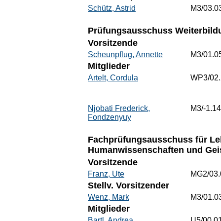
Schütz, Astrid
M3/03.0
Prüfungsausschuss Weiterbildu
Vorsitzende
Scheunpflug, Annette
M3/01.0
Mitglieder
Artelt, Cordula
WP3/02
Njobati Frederick,
M3/-1.14
Fondzenyuy
Fachprüfungsausschuss für Leh
Humanwissenschaften und Geis
Vorsitzende
Franz, Ute
MG2/03.
Stellv. Vorsitzender
Wenz, Mark
M3/01.0
Mitglieder
Bartl, Andrea
U5/00.0