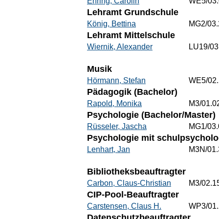
Ehring, Carolin
WE5/03.
Lehramt Grundschule
König, Bettina
MG2/03.
Lehramt Mittelschule
Wiernik, Alexander
LU19/03
Musik
Hörmann, Stefan
WE5/02.
Pädagogik (Bachelor)
Rapold, Monika
M3/01.0
Psychologie (Bachelor/Master)
Rüsseler, Jascha
MG1/03.
Psychologie mit schulpsychol
Lenhart, Jan
M3N/01.
Bibliotheksbeauftragter
Carbon, Claus-Christian
M3/02.1
CIP-Pool-Beauftragter
Carstensen, Claus H.
WP3/01.
Datenschutzbeauftragter