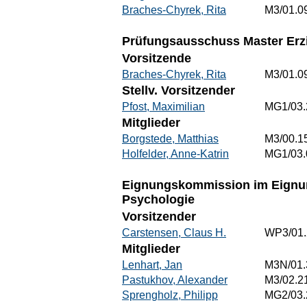
Braches-Chyrek, Rita
M3/01.0
Prüfungsausschuss Master Erz
Vorsitzende
Braches-Chyrek, Rita
M3/01.0
Stellv. Vorsitzender
Pfost, Maximilian
MG1/03.
Mitglieder
Borgstede, Matthias
M3/00.1
Holfelder, Anne-Katrin
MG1/03.
Eignungskommission im Eignun
Psychologie
Vorsitzender
Carstensen, Claus H.
WP3/01.
Mitglieder
Lenhart, Jan
M3N/01.
Pastukhov, Alexander
M3/02.2
Sprengholz, Philipp
MG2/03.