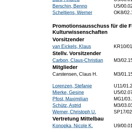
Berschin, Benno
U5/00.0
Scheltjens, Werner
OK8/02.
Promotionsausschuss für die 
Kulturwissenschaften
Vorsitzender
van Eickels, Klaus
KR10/01
Stellv. Vorsitzender
Carbon, Claus-Christian
M3/02.1
Mitglieder
Carstensen, Claus H.
M3/01.1
Lorenzen, Stefanie
U11/01.
Mierke, Gesine
U5/02.0
Pfost, Maximilian
MG1/03.
Schütz, Astrid
M3/03.0
Werner, Christoph U.
SP17/02
Vertretung Mittelbau
Konopka, Nicole K.
U9/00.0