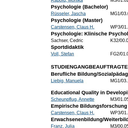
Rapold, Monika
M3/01.0
Psychologie (Bachelor)
Rüsseler, Jascha
MG1/03.
Psychologie (Master)
Carstensen, Claus H.
WP3/01.
Psychologie: Klinische Psycho
Sachser, Cedric
K32/00.
Sportdidaktik
Voll, Stefan
FG2/01.
STUDIENGANGBEAUFTRAGTE
Berufliche Bildung/Sozialpädag
Liebig, Manuela
MG1/03.
Educational Quality in Develop
Scheunpflug, Annette
M3/01.0
Empirische Bildungsforschung 
Carstensen, Claus H.
WP3/01.
Erwachsenenbildung/Weiterbild
Franz, Julia
M3/00.0