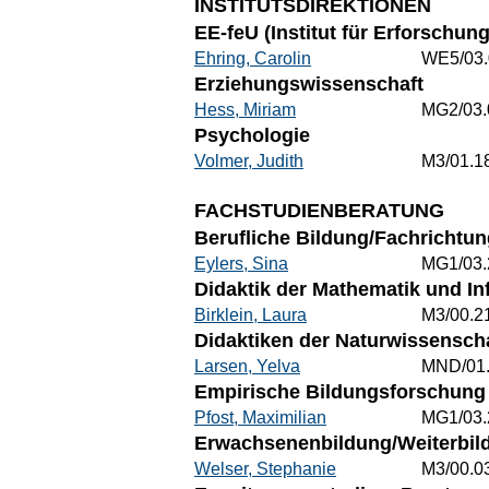
INSTITUTSDIREKTIONEN
EE-feU (Institut für Erforschu
Ehring, Carolin
WE5/03.
Erziehungswissenschaft
Hess, Miriam
MG2/03.
Psychologie
Volmer, Judith
M3/01.1
FACHSTUDIENBERATUNG
Berufliche Bildung/Fachrichtun
Eylers, Sina
MG1/03.
Didaktik der Mathematik und In
Birklein, Laura
M3/00.2
Didaktiken der Naturwissenscha
Larsen, Yelva
MND/01
Empirische Bildungsforschung 
Pfost, Maximilian
MG1/03.
Erwachsenenbildung/Weiterbild
Welser, Stephanie
M3/00.0