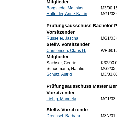
Mitglieder
Borgstede, Matthias
M3/00.1
Holfelder, Anne-Katrin
MG1/03.
Prüfungsausschuss Bachelor P
Vorsitzender
Rüsseler, Jascha
MG1/03.
Stellv. Vorsitzender
Carstensen, Claus H.
WP3/01.
Mitglieder
Sachser, Cedric
K32/00.
Schoemann, Natalie
MG2/03.
Schütz, Astrid
M3/03.0
Prüfungsausschuss Master Beru
Vorsitzender
Liebig, Manuela
MG1/03.
Stellv. Vorsitzende
Drechsel, Barbara
M3N/01.