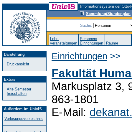
Informationssystem der Otto-F
Sammlung/Stundenplan
Suche:
Lehr-
Personen/
veranstaltungen
Einrichtungen
Räume
Einrichtungen
>>
Darstellung
Druckansicht
Fakultät Huma
Extras
Markusplatz 3, 
Alte Semester
freischalten
863-1801
E-Mail:
dekanat
Außerdem im UnivIS
Vorlesungsverzeichnis