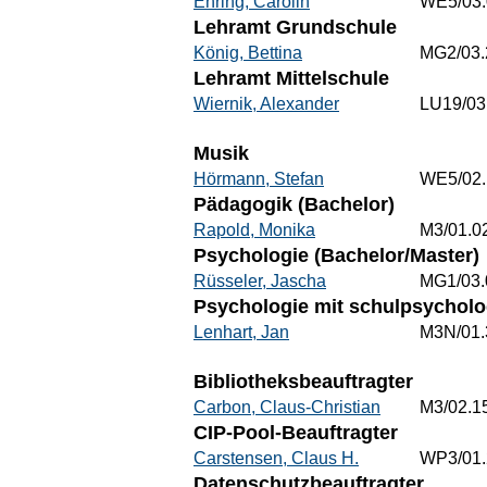
Ehring, Carolin
WE5/03.
Lehramt Grundschule
König, Bettina
MG2/03.
Lehramt Mittelschule
Wiernik, Alexander
LU19/03
Musik
Hörmann, Stefan
WE5/02.
Pädagogik (Bachelor)
Rapold, Monika
M3/01.0
Psychologie (Bachelor/Master)
Rüsseler, Jascha
MG1/03.
Psychologie mit schulpsychol
Lenhart, Jan
M3N/01.
Bibliotheksbeauftragter
Carbon, Claus-Christian
M3/02.1
CIP-Pool-Beauftragter
Carstensen, Claus H.
WP3/01.
Datenschutzbeauftragter