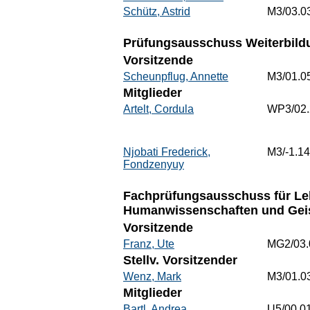
Schütz, Astrid
M3/03.0
Prüfungsausschuss Weiterbildu
Vorsitzende
Scheunpflug, Annette
M3/01.0
Mitglieder
Artelt, Cordula
WP3/02
Njobati Frederick,
M3/-1.14
Fondzenyuy
Fachprüfungsausschuss für Leh
Humanwissenschaften und Geis
Vorsitzende
Franz, Ute
MG2/03.
Stellv. Vorsitzender
Wenz, Mark
M3/01.0
Mitglieder
Bartl, Andrea
U5/00.0