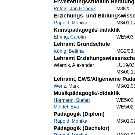
Erweiterungsstudium Beratungs
Peters, Jan Hendrik
M3N/01.
Erziehungs- und Bildungswisse
Rapold, Monika
M3/01.0
Kunstpädagogik/-didaktik
Ehring, Carolin
WE5/03.
Lehramt Grundschule
König, Bettina
MG2/03.
Lehramt Erziehungswissenschaf
Wiernik, Alexander
LU19/03
M3/00.1
Lehramt, EWS/Allgemeine Päd
Wenz, Mark
M3/01.0
Musikpädagogik/-didaktik
Hörmann, Stefan
WE5/02.
Meidel, Eva
WE5/02.
Pädagogik (Diplom)
Rapold, Monika
M3/01.0
Pädagogik (Bachelor)