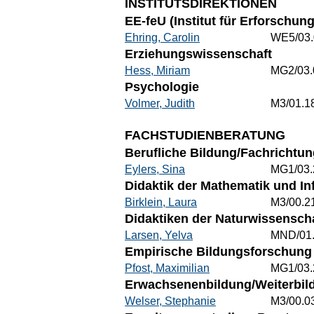
INSTITUTSDIREKTIONEN
EE-feU (Institut für Erforschu
Ehring, Carolin
WE5/03.
Erziehungswissenschaft
Hess, Miriam
MG2/03.
Psychologie
Volmer, Judith
M3/01.1
FACHSTUDIENBERATUNG
Berufliche Bildung/Fachrichtun
Eylers, Sina
MG1/03.
Didaktik der Mathematik und In
Birklein, Laura
M3/00.2
Didaktiken der Naturwissenscha
Larsen, Yelva
MND/01
Empirische Bildungsforschung 
Pfost, Maximilian
MG1/03.
Erwachsenenbildung/Weiterbild
Welser, Stephanie
M3/00.0