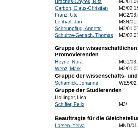
Braches-Chyrek, Rita
M3/01.0
Carbon, Claus-Christian
M3/02.1
Franz, Ute
MG2/03.
Lenhart, Jan
M3N/01.
Scheunpflug, Annette
M3/01.0
Schultze-Gerlach, Thomas
M3/02.0
Gruppe der wissenschaftlichen 
Promovierenden
Heyne, Nora
MG1/03.
Wenz, Mark
M3/01.0
Gruppe der wissenschafts- und 
Scharnick, Johanne
WE5/02.
Gruppe der Studierenden
Hollinger, Lisa
Schiffer, Felix
M3/
Beauftragte für die Gleichstel
Larsen, Yelva
MND/01