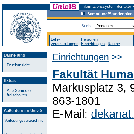
Informationssystem der Otto-F
Sammlung/Stundenplan
Suche:
Lehr-
Personen/
veranstaltungen
Einrichtungen
Räume
Einrichtungen
>>
Darstellung
Druckansicht
Fakultät Huma
Extras
Markusplatz 3, 
Alte Semester
freischalten
863-1801
E-Mail:
dekanat
Außerdem im UnivIS
Vorlesungsverzeichnis