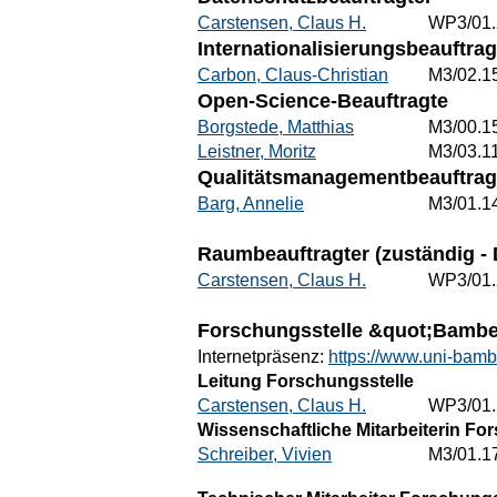
Carstensen, Claus H.
WP3/01.
Internationalisierungsbeauftrag
Carbon, Claus-Christian
M3/02.1
Open-Science-Beauftragte
Borgstede, Matthias
M3/00.1
Leistner, Moritz
M3/03.1
Qualitätsmanagementbeauftrag
Barg, Annelie
M3/01.1
Raumbeauftragter (zuständig - 
Carstensen, Claus H.
WP3/01.
Forschungsstelle &quot;Bambe
Internetpräsenz:
https://www.uni-bamb
Leitung Forschungsstelle
Carstensen, Claus H.
WP3/01.
Wissenschaftliche Mitarbeiterin Fo
Schreiber, Vivien
M3/01.1