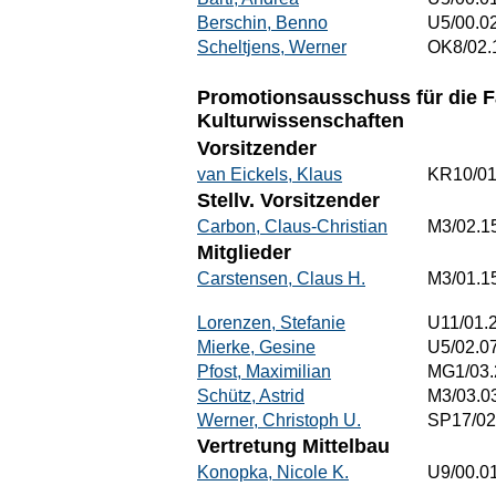
Berschin, Benno
U5/00.0
Scheltjens, Werner
OK8/02.
Promotionsausschuss für die 
Kulturwissenschaften
Vorsitzender
van Eickels, Klaus
KR10/01
Stellv. Vorsitzender
Carbon, Claus-Christian
M3/02.1
Mitglieder
Carstensen, Claus H.
M3/01.1
Lorenzen, Stefanie
U11/01.
Mierke, Gesine
U5/02.0
Pfost, Maximilian
MG1/03.
Schütz, Astrid
M3/03.0
Werner, Christoph U.
SP17/02
Vertretung Mittelbau
Konopka, Nicole K.
U9/00.0