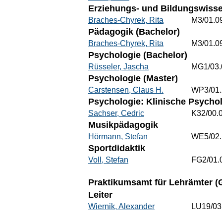
Erziehungs- und Bildungswisse
Braches-Chyrek, Rita
M3/01.0
Pädagogik (Bachelor)
Braches-Chyrek, Rita
M3/01.0
Psychologie (Bachelor)
Rüsseler, Jascha
MG1/03.
Psychologie (Master)
Carstensen, Claus H.
WP3/01.
Psychologie: Klinische Psycho
Sachser, Cedric
K32/00.
Musikpädagogik
Hörmann, Stefan
WE5/02.
Sportdidaktik
Voll, Stefan
FG2/01.
Praktikumsamt für Lehrämter (G
Leiter
Wiernik, Alexander
LU19/03