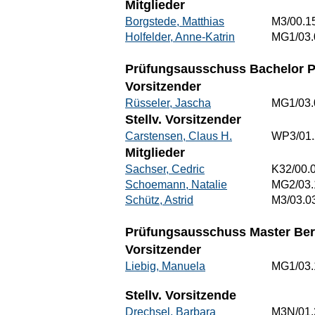
Mitglieder
Borgstede, Matthias
M3/00.1
Holfelder, Anne-Katrin
MG1/03.
Prüfungsausschuss Bachelor P
Vorsitzender
Rüsseler, Jascha
MG1/03.
Stellv. Vorsitzender
Carstensen, Claus H.
WP3/01.
Mitglieder
Sachser, Cedric
K32/00.
Schoemann, Natalie
MG2/03.
Schütz, Astrid
M3/03.0
Prüfungsausschuss Master Beru
Vorsitzender
Liebig, Manuela
MG1/03.
Stellv. Vorsitzende
Drechsel, Barbara
M3N/01.