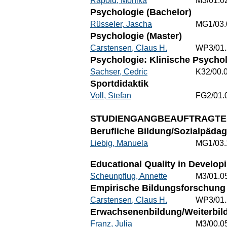
Rapold, Monika
M3/01.0
Psychologie (Bachelor)
Rüsseler, Jascha
MG1/03.
Psychologie (Master)
Carstensen, Claus H.
WP3/01.
Psychologie: Klinische Psycho
Sachser, Cedric
K32/00.
Sportdidaktik
Voll, Stefan
FG2/01.
STUDIENGANGBEAUFTRAGTE
Berufliche Bildung/Sozialpädag
Liebig, Manuela
MG1/03.
Educational Quality in Develop
Scheunpflug, Annette
M3/01.0
Empirische Bildungsforschung 
Carstensen, Claus H.
WP3/01.
Erwachsenenbildung/Weiterbild
Franz, Julia
M3/00.0