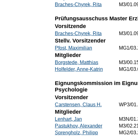
Braches-Chyrek, Rita
M3/01.0
Prüfungsausschuss Master Erz
Vorsitzende
Braches-Chyrek, Rita
M3/01.0
Stellv. Vorsitzender
Pfost, Maximilian
MG1/03.
Mitglieder
Borgstede, Matthias
M3/00.1
Holfelder, Anne-Katrin
MG1/03.
Eignungskommission im Eignun
Psychologie
Vorsitzender
Carstensen, Claus H.
WP3/01.
Mitglieder
Lenhart, Jan
M3N/01.
Pastukhov, Alexander
M3/02.2
Sprengholz, Philipp
MG2/03.