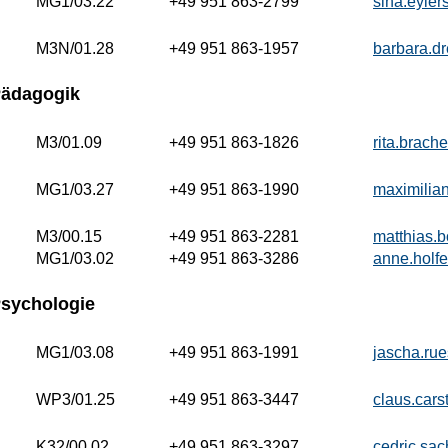
MG1/03.22
+49 951 863-2799
sina.eyle
M3N/01.28
+49 951 863-1957
barbara.d
Pädagogik
M3/01.09
+49 951 863-1826
rita.brac
MG1/03.27
+49 951 863-1990
maximilia
M3/00.15
+49 951 863-2281
matthias.
MG1/03.02
+49 951 863-3286
anne.holf
sychologie
MG1/03.08
+49 951 863-1991
jascha.ru
WP3/01.25
+49 951 863-3447
claus.car
K32/00.02
+49 951 863-3297
cedric.sa