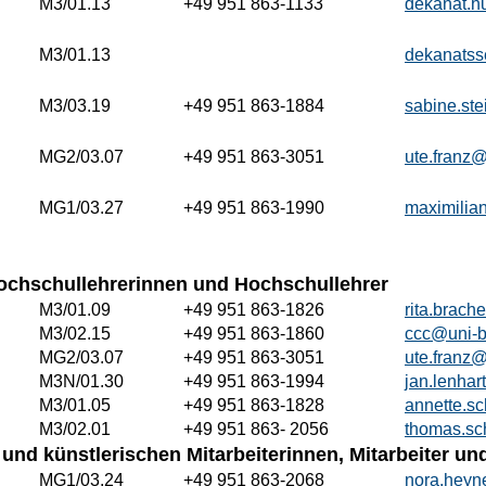
M3/01.13
+49 951 863-1133
dekanat.h
M3/01.13
dekanatss
M3/03.19
+49 951 863-1884
sabine.st
MG2/03.07
+49 951 863-3051
ute.franz
MG1/03.27
+49 951 863-1990
maximilia
ochschullehrerinnen und Hochschullehrer
M3/01.09
+49 951 863-1826
rita.brac
M3/02.15
+49 951 863-1860
ccc@uni-
MG2/03.07
+49 951 863-3051
ute.franz
M3N/01.30
+49 951 863-1994
jan.lenha
M3/01.05
+49 951 863-1828
annette.s
M3/02.01
+49 951 863- 2056
thomas.sc
und künstlerischen Mitarbeiterinnen, Mitarbeiter u
MG1/03.24
+49 951 863-2068
nora.heyn