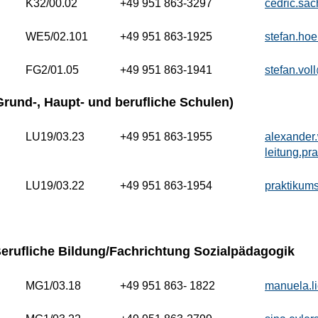
K32/00.02
+49 951 863-3297
cedric.sa
WE5/02.101
+49 951 863-1925
stefan.ho
FG2/01.05
+49 951 863-1941
stefan.vo
rund-, Haupt- und berufliche Schulen)
LU19/03.23
+49 951 863-1955
alexander
leitung.p
LU19/03.22
+49 951 863-1954
praktikum
rufliche Bildung/Fachrichtung Sozialpädagogik
MG1/03.18
+49 951 863- 1822
manuela.l