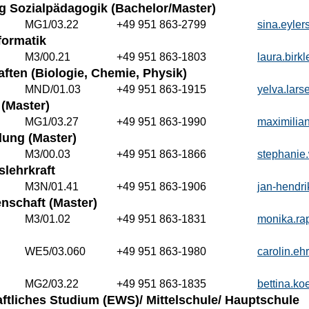
g Sozialpädagogik (Bachelor/Master)
MG1/03.22
+49 951 863-2799
sina.eyle
formatik
M3/00.21
+49 951 863-1803
laura.bir
ften (Biologie, Chemie, Physik)
MND/01.03
+49 951 863-1915
yelva.lar
(Master)
MG1/03.27
+49 951 863-1990
maximilia
ung (Master)
M3/00.03
+49 951 863-1866
stephanie
lehrkraft
M3N/01.41
+49 951 863-1906
jan-hendr
nschaft (Master)
M3/01.02
+49 951 863-1831
monika.ra
WE5/03.060
+49 951 863-1980
carolin.e
MG2/03.22
+49 951 863-1835
bettina.k
tliches Studium (EWS)/ Mittelschule/ Hauptschule