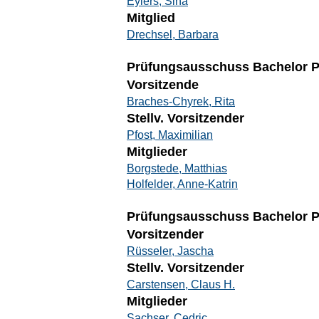
Eylers, Sina
Mitglied
Drechsel, Barbara
Prüfungsausschuss Bachelor 
Vorsitzende
Braches-Chyrek, Rita
Stellv. Vorsitzender
Pfost, Maximilian
Mitglieder
Borgstede, Matthias
Holfelder, Anne-Katrin
Prüfungsausschuss Bachelor P
Vorsitzender
Rüsseler, Jascha
Stellv. Vorsitzender
Carstensen, Claus H.
Mitglieder
Sachser, Cedric