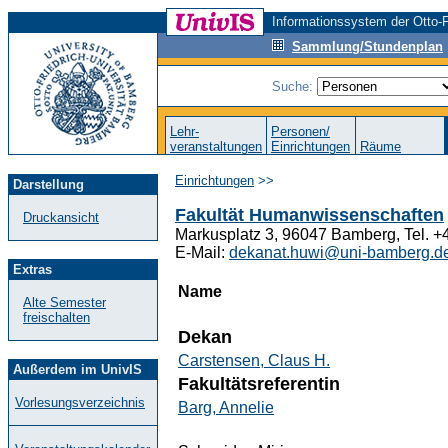
Informationssystem der Otto-F
Sammlung/Stundenplan
Suche:
Lehr-
Personen/
veranstaltungen
Einrichtungen
Räume
Einrichtungen
>>
Darstellung
Fakultät Humanwissenschaften
Druckansicht
Markusplatz 3, 96047 Bamberg, Tel. 
E-Mail:
dekanat.huwi@uni-bamberg.d
Extras
Name
Alte Semester
freischalten
Dekan
Carstensen, Claus H.
Außerdem im UnivIS
Fakultätsreferentin
Vorlesungsverzeichnis
Barg, Annelie