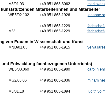
M3/01.03
+49 951 863-3062
mark.wen
kunststützenden Mitarbeiterinnen und Mitarbeiter
WE5/02.102
+49 951 863-1926
johanne.s
+49 951 863-1229
fachschaf
M3/
+49 951 863-1229
fachschaf
lung von Frauen in Wissenschaft und Kunst
MND/01.03
+49 951 863-1915
yelva.lar
ng und Entwicklung fachbezogenen Unterrichts)
WE5/03.060
+49 951 863-1980
carolin.e
MG2/03.06
+49 951 863-1836
miriam.he
M3/01.18
+49 951 863-1894
judith.vo