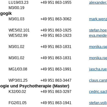
LU19/03.23
+49 951 863-1955
alexander
M3/00.19
agogik
M3/01.03
+49 951 863-3062
mark.wen
WE5/02.101
+49 951 863-1925
stefan.ho
WE5/02.99
+49 951 863-1923
eva.meide
M3/01.02
+49 951 863-1831
monika.ra
M3/01.02
+49 951 863-1831
monika.ra
MG1/03.08
+49 951 863-1991
jascha.ru
WP3/01.25
+49 951 863-3447
claus.car
logie und Psychotherapie (Master)
K32/00.02
+49 951 863-3297
cedric.sa
FG2/01.05
+49 951 863-1941
stefan.vo