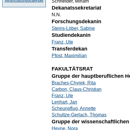
Veranstaltungskalender
Schneider, Miriam
Dekanatssekretariat
N.N.
Forschungsdekanin
Steins-Löber, Sabine
Studiendekanin
Franz, Ute
Transferdekan
Pfost, Maximilian
FAKULTÄTSRAT
Gruppe der hauptberuflichen H
Braches-Chyrek, Rita
Carbon, Claus-Christian
Franz, Ute
Lenhart, Jan
Scheunpflug, Annette
Schultze-Gerlach, Thomas
Gruppe der wissenschaftlichen 
Heyne, Nora