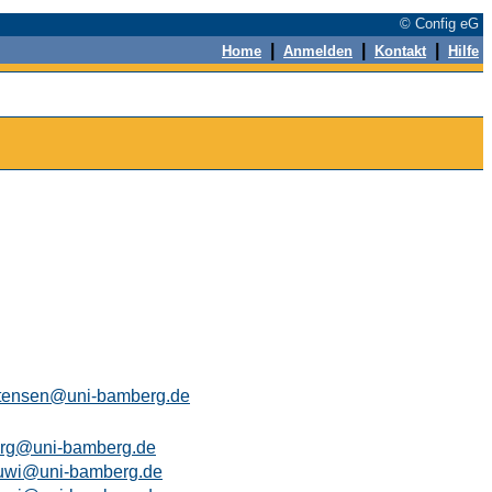
© Config eG
|
|
|
Home
Anmelden
Kontakt
Hilfe
stensen@uni-bamberg.de
arg@uni-bamberg.de
uwi@uni-bamberg.de