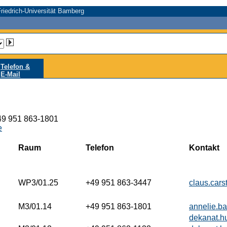
riedrich-Universität Bamberg
Telefon &
E-Mail
+49 951 863-1801
e
Raum
Telefon
Kontakt
WP3/01.25
+49 951 863-3447
claus.car
M3/01.14
+49 951 863-1801
annelie.b
dekanat.h