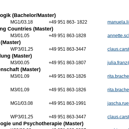
ogik (Bachelor/Master)
MG1/03.18
+49 951 863- 1822
manuela.l
ing Countries (Master)
M3/01.05
+49 951 863-1828
annette.s
(Master)
WP3/01.25
+49 951 863-3447
claus.car
ung (Master)
M3/00.05
+49 951 863-1807
julia.fra
nschaft (Master)
M3/01.09
+49 951 863-1826
rita.brac
M3/01.09
+49 951 863-1826
rita.brac
MG1/03.08
+49 951 863-1991
jascha.ru
WP3/01.25
+49 951 863-3447
claus.car
logie und Psychotherapie (Master)