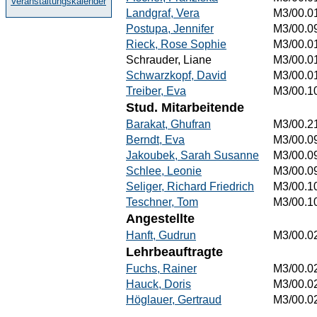
Veranstaltungskalender
Landgraf, Vera
M3/00.0
Postupa, Jennifer
M3/00.0
Rieck, Rose Sophie
M3/00.0
Schrauder, Liane
M3/00.0
Schwarzkopf, David
M3/00.0
Treiber, Eva
M3/00.1
Stud. Mitarbeitende
Barakat, Ghufran
M3/00.2
Berndt, Eva
M3/00.0
Jakoubek, Sarah Susanne
M3/00.0
Schlee, Leonie
M3/00.0
Seliger, Richard Friedrich
M3/00.1
Teschner, Tom
M3/00.1
Angestellte
Hanft, Gudrun
M3/00.0
Lehrbeauftragte
Fuchs, Rainer
M3/00.0
Hauck, Doris
M3/00.0
Höglauer, Gertraud
M3/00.0