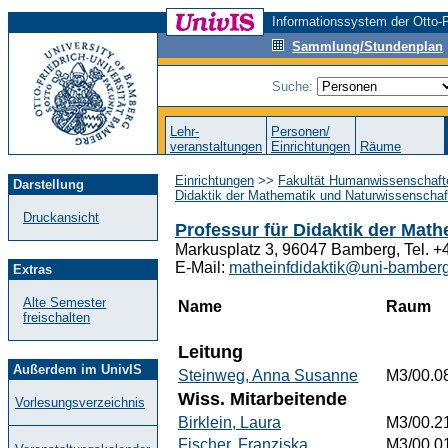
Informationssystem der Otto-F
Sammlung/Stundenplan
Suche:
Lehr-
Personen/
veranstaltungen
Einrichtungen
Räume
Einrichtungen
>>
Fakultät Humanwissenschaft
Darstellung
Didaktik der Mathematik und Naturwissenschaf
Druckansicht
Professur für Didaktik der Math
Markusplatz 3, 96047 Bamberg, Tel. 
E-Mail:
matheinfdidaktik@uni-bamber
Extras
Alte Semester
Name
Raum
freischalten
Leitung
Außerdem im UnivIS
Steinweg, Anna Susanne
M3/00.0
Wiss. Mitarbeitende
Vorlesungsverzeichnis
Birklein, Laura
M3/00.2
Fischer, Franziska
M3/00.0