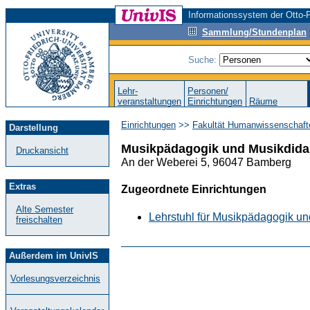
Informationssystem der Otto-F
Sammlung/Stundenplan
Suche:
Lehr-
Personen/
veranstaltungen
Einrichtungen
Räume
Einrichtungen
>>
Fakultät Humanwissenschaft
Darstellung
Musikpädagogik und Musikdida
Druckansicht
An der Weberei 5, 96047 Bamberg
Extras
Zugeordnete Einrichtungen
Alte Semester
Lehrstuhl für Musikpädagogik un
freischalten
Außerdem im UnivIS
Vorlesungsverzeichnis