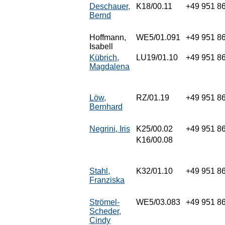
Deschauer,
K18/00.11
+49 951 8
Bernd
Hoffmann,
WE5/01.091
+49 951 8
Isabell
Kübrich,
LU19/01.10
+49 951 8
Magdalena
Löw,
RZ/01.19
+49 951 8
Bernhard
Negrini, Iris
K25/00.02
+49 951 8
K16/00.08
Stahl,
K32/01.10
+49 951 8
Franziska
Strömel-
WE5/03.083
+49 951 8
Scheder,
Cindy