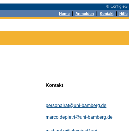
© Config eG
|
|
|
Home
Anmelden
Kontakt
Hilfe
Kontakt
personalrat@uni-bamberg.de
marco.depietri@uni-bamberg.de
michael.mittelmeier@uni-