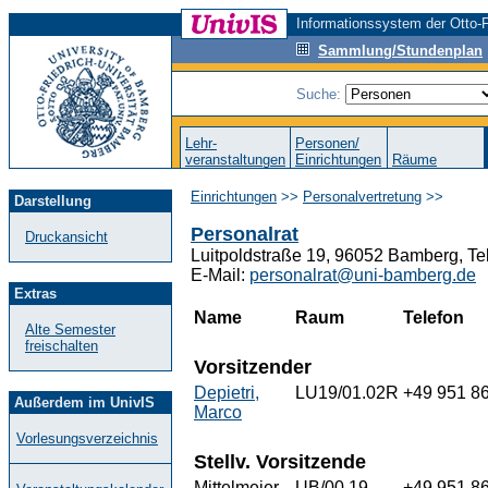
Informationssystem der Otto-F
Sammlung/Stundenplan
Suche:
Lehr-
Personen/
veranstaltungen
Einrichtungen
Räume
Einrichtungen
>>
Personalvertretung
>>
Darstellung
Personalrat
Druckansicht
Luitpoldstraße 19, 96052 Bamberg, Te
E-Mail:
personalrat@uni-bamberg.de
Extras
Name
Raum
Telefon
Alte Semester
freischalten
Vorsitzender
Depietri,
LU19/01.02R
+49 951 8
Außerdem im UnivIS
Marco
Vorlesungsverzeichnis
Stellv. Vorsitzende
Mittelmeier,
UB/00.19
+49 951 8