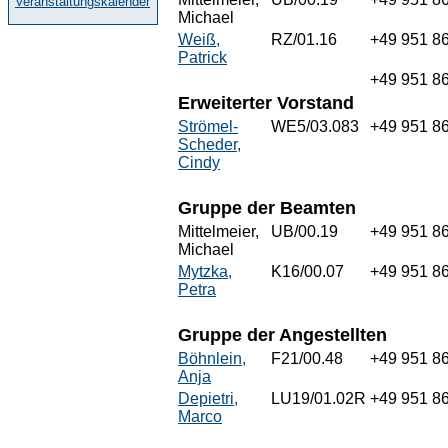
Veranstaltungskalender
Michael
Weiß,
RZ/01.16
+49 951 8
Patrick
+49 951 8
Erweiterter Vorstand
Strömel-
WE5/03.083
+49 951 8
Scheder,
Cindy
Gruppe der Beamten
Mittelmeier,
UB/00.19
+49 951 8
Michael
Mytzka,
K16/00.07
+49 951 8
Petra
Gruppe der Angestellten
Böhnlein,
F21/00.48
+49 951 8
Anja
Depietri,
LU19/01.02R
+49 951 8
Marco