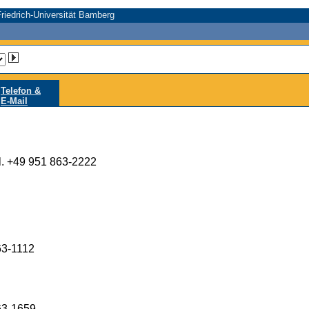
riedrich-Universität Bamberg
Telefon &
E-Mail
l. +49 951 863-2222
63-1112
63-1659