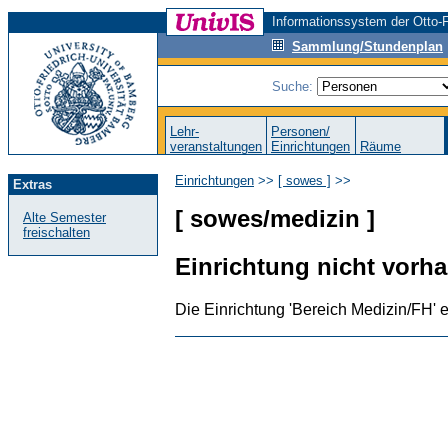
Informationssystem der Otto-F
Sammlung/Stundenplan
Suche:
Lehr-
Personen/
veranstaltungen
Einrichtungen
Räume
Einrichtungen
>>
[ sowes ]
>>
Extras
[ sowes/medizin ]
Alte Semester
freischalten
Einrichtung nicht vorh
Die Einrichtung 'Bereich Medizin/FH' ex