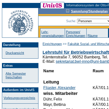
Informationssystem der Otto-F
Sammlung/Stundenplan
Suche:
Lehr-
Personen/
veranstaltungen
Einrichtungen
Räume
Einrichtungen
>>
Fakultät Sozial- und Wirtsch
Darstellung
Lehrstuhl für Betriebswirtscha
Druckansicht
Kärntenstraße 7, 96052 Bamberg, Tel
E-Mail:
sekretariat.bwl-inno@uni-bam
Extras
Name
Raum
Alte Semester
freischalten
Leitung
Fliaster, Alexander
KÄ7/01.1
Außerdem im UnivIS
wiss. Mitarbeiter
Vorlesungsverzeichnis
Dühr, Felix
KÄ7/01.1
Mayr, Bettina
KÄ7/00.1