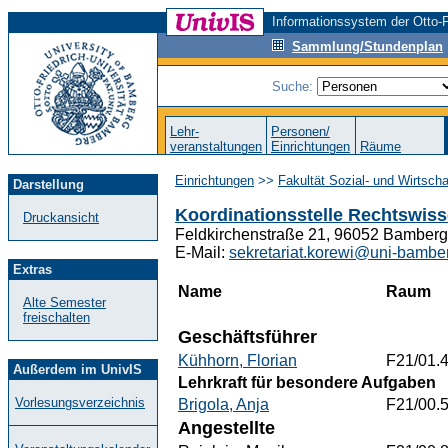
Informationssystem der Otto-F
Sammlung/Stundenplan
Suche:
Lehr-
Personen/
veranstaltungen
Einrichtungen
Räume
Einrichtungen
>>
Fakultät Sozial- und Wirtsch
Darstellung
Koordinationsstelle Rechtswis
Druckansicht
Feldkirchenstraße 21, 96052 Bamberg
E-Mail:
sekretariat.korewi@uni-bambe
Extras
Name
Raum
Alte Semester
freischalten
Geschäftsführer
Kühhorn, Florian
F21/01.
Außerdem im UnivIS
Lehrkraft für besondere Aufgaben
Vorlesungsverzeichnis
Brigola, Anja
F21/00.
Angestellte