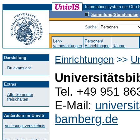
Informationssystem der Otto-F
Sammlung/Stundenplan
Suche:
Lehr-
Personen/
veranstaltungen
Einrichtungen
Räume
Einrichtungen
>>
Un
Darstellung
Druckansicht
Universitätsbib
Extras
Tel. +49 951 86
Alte Semester
freischalten
E-Mail:
universi
bamberg.de
Außerdem im UnivIS
Vorlesungsverzeichnis