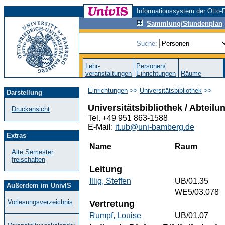
Informationssystem der Otto-F
Sammlung/Stundenplan
Suche:
Lehr-
Personen/
veranstaltungen
Einrichtungen
Räume
Einrichtungen
>>
Universitätsbibliothek
>>
Darstellung
Universitätsbibliothek / Abteil
Druckansicht
Tel. +49 951 863-1588
E-Mail:
it.ub@uni-bamberg.de
Extras
Name
Raum
Alte Semester
freischalten
Leitung
Illig, Steffen
UB/01.35
Außerdem im UnivIS
WE5/03.078
Vorlesungsverzeichnis
Vertretung
Rumpf, Louise
UB/01.07