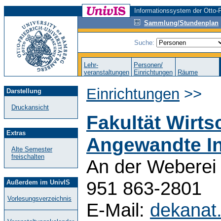
Informationssystem der Otto-F
Sammlung/Stundenplan
Suche:
Lehr-
Personen/
veranstaltungen
Einrichtungen
Räume
Einrichtungen
>>
Darstellung
Druckansicht
Fakultät Wirts
Extras
Angewandte In
Alte Semester
freischalten
An der Weberei 
951 863-2801
Außerdem im UnivIS
Vorlesungsverzeichnis
E-Mail:
dekanat