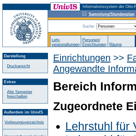
Informationssystem der Otto-F
Sammlung/Stundenplan
Suche:
Lehr-
Personen/
veranstaltungen
Einrichtungen
Räume
Einrichtungen
>>
Fa
Darstellung
Angewandte Informa
Druckansicht
Extras
Bereich Inform
Alte Semester
freischalten
Zugeordnete E
Außerdem im UnivIS
Lehrstuhl für
Vorlesungsverzeichnis