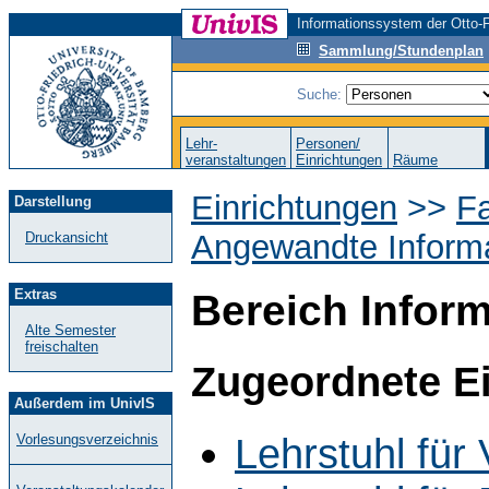
Informationssystem der Otto-F
Sammlung/Stundenplan
Suche:
Lehr-
Personen/
veranstaltungen
Einrichtungen
Räume
Einrichtungen
>>
Fa
Darstellung
Angewandte Informa
Druckansicht
Extras
Bereich Inform
Alte Semester
freischalten
Zugeordnete E
Außerdem im UnivIS
Lehrstuhl für
Vorlesungsverzeichnis