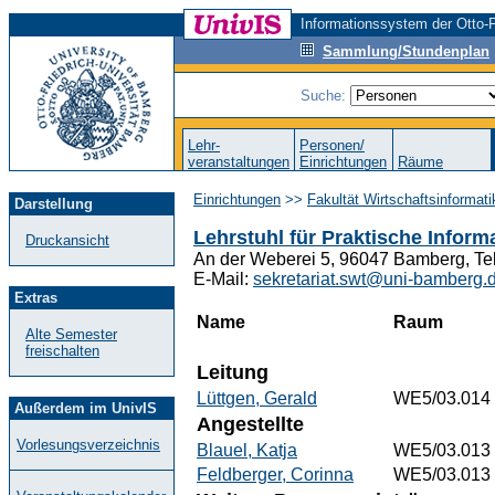
Informationssystem der Otto-F
Sammlung/Stundenplan
Suche:
Lehr-
Personen/
veranstaltungen
Einrichtungen
Räume
Einrichtungen
>>
Fakultät Wirtschaftsinformat
Darstellung
Lehrstuhl für Praktische Infor
Druckansicht
An der Weberei 5, 96047 Bamberg, Te
E-Mail:
sekretariat.swt@uni-bamberg.
Extras
Name
Raum
Alte Semester
freischalten
Leitung
Lüttgen, Gerald
WE5/03.014
Außerdem im UnivIS
Angestellte
Vorlesungsverzeichnis
Blauel, Katja
WE5/03.013
Feldberger, Corinna
WE5/03.013