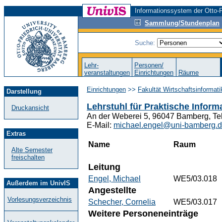
Informationssystem der Otto-F
Sammlung/Stundenplan
Suche:
Lehr-
Personen/
veranstaltungen
Einrichtungen
Räume
Einrichtungen
>>
Fakultät Wirtschaftsinformat
Darstellung
Lehrstuhl für Praktische Infor
Druckansicht
An der Weberei 5, 96047 Bamberg, Te
E-Mail:
michael.engel@uni-bamberg.
Extras
Name
Raum
Alte Semester
freischalten
Leitung
Engel, Michael
WE5/03.018
Außerdem im UnivIS
Angestellte
Vorlesungsverzeichnis
Schecher, Cornelia
WE5/03.017
Weitere Personeneinträge