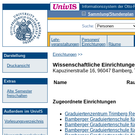
Informationssystem der Otto-F
Sammlung/Stundenplan
Suche:
Lehr-
Personen/
veranstaltungen
Einrichtungen
Räume
Einrichtungen
>>
Darstellung
Wissenschaftliche Einrichtunge
Druckansicht
Kapuzinerstraße 16, 96047 Bamberg, 
Extras
Name
Ra
Alte Semester
freischalten
Zugeordnete Einrichtungen
Außerdem im UnivIS
Graduiertenzentrum Trimberg R
Bamberger Graduiertenschule für
Vorlesungsverzeichnis
Bamberger Graduiertenschule für
Bamberger Graduiertenschule für