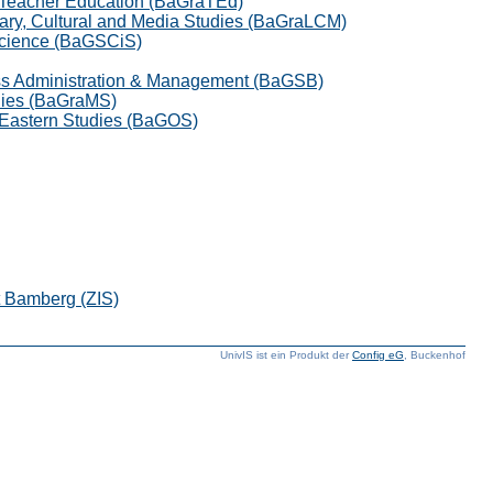
 Teacher Education (BaGraTEd)
rary, Cultural and Media Studies (BaGraLCM)
Science (BaGSCiS)
ess Administration & Management (BaGSB)
udies (BaGraMS)
 Eastern Studies (BaGOS)
ät Bamberg (ZIS)
UnivIS ist ein Produkt der
Config eG
, Buckenhof