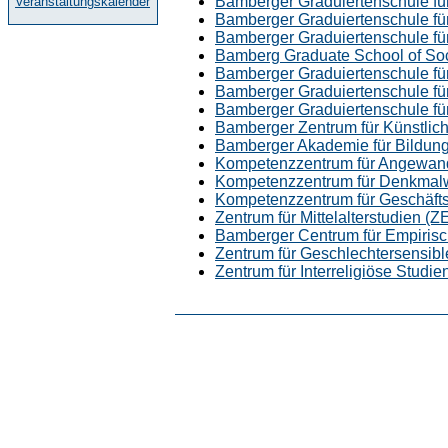
Bamberger Graduiertenschule fü
Veranstaltungskalender
Bamberger Graduiertenschule für
Bamberger Graduiertenschule fü
Bamberg Graduate School of So
Bamberger Graduiertenschule fü
Bamberger Graduiertenschule für
Bamberger Graduiertenschule fü
Bamberger Zentrum für Künstliche 
Bamberger Akademie für Bildung
Kompetenzzentrum für Angewand
Kompetenzzentrum für Denkmal
Kompetenzzentrum für Geschäfts
Zentrum für Mittelalterstudien (
Bamberger Centrum für Empirisc
Zentrum für Geschlechtersensib
Zentrum für Interreligiöse Studie