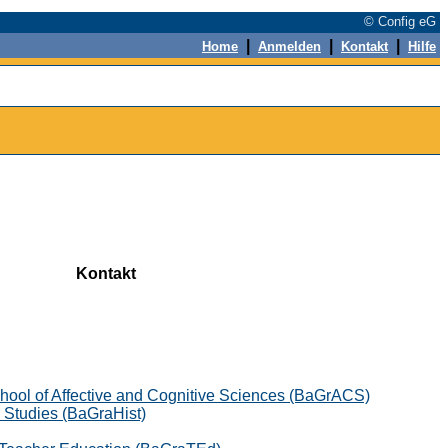
© Config eG
|
|
|
Home
Anmelden
Kontakt
Hilfe
Kontakt
hool of Affective and Cognitive Sciences (BaGrACS)
 Studies (BaGraHist)