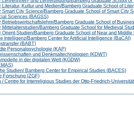
r Lehrerinnen- und Lehrerbildung/Bamberg Graduate School of
 Literatur, Kultur und Medien/Bamberg Graduate School of Lite
r Smart City Science/Bamberg Graduate School of Smart City 
cial Sciences (BAGSS)
r Betriebswirtschaftslehre/Bamberg Graduate School of Busin
 Mittelalterstudien/Bamberg Graduate School for Medieval St
r Orient-Studien/Bamberg Graduate School of Near and Middle
Intelligenz/Bamberg Center for Artificial Intelligence (BaCAI)
stransfer (BABT)
te Personalpsychologie (KAP)
wissenschaften und Denkmaltechnologien (KDWT)
modelle in der digitalen Welt (KGDW)
ZEMAS)
he Studien/ Bamberg Center for Empirical Studies (BACES)
le Forschung (ZGF)
n / Centre for Interreligious Studies der Otto-Friedrich-Universit