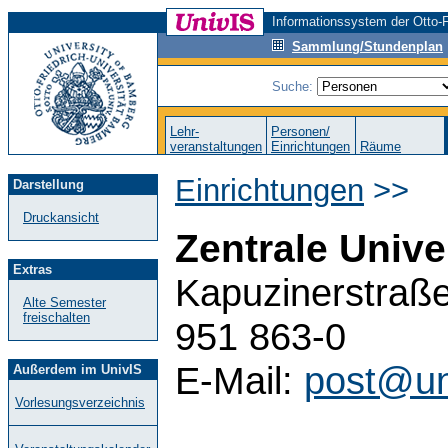
Informationssystem der Otto-F
Sammlung/Stundenplan
Suche:
Lehr-
Personen/
veranstaltungen
Einrichtungen
Räume
Einrichtungen
>>
Darstellung
Druckansicht
Zentrale Unive
Extras
Kapuzinerstraße
Alte Semester
freischalten
951 863-0
E-Mail:
post@un
Außerdem im UnivIS
Vorlesungsverzeichnis