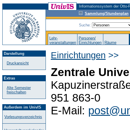
Informationssystem der Otto-F
Sammlung/Stundenplan
Suche:
Lehr-
Personen/
veranstaltungen
Einrichtungen
Räume
Einrichtungen
>>
Darstellung
Druckansicht
Zentrale Unive
Extras
Kapuzinerstraße
Alte Semester
freischalten
951 863-0
E-Mail:
post@un
Außerdem im UnivIS
Vorlesungsverzeichnis