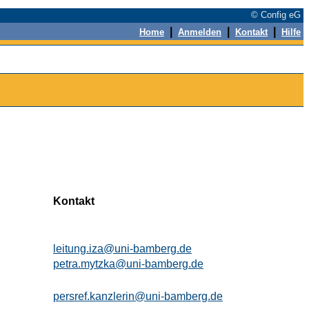
© Config eG
|
|
|
Home
Anmelden
Kontakt
Hilfe
Kontakt
leitung.iza@uni-bamberg.de
petra.mytzka@uni-bamberg.de
persref.kanzlerin@uni-bamberg.de