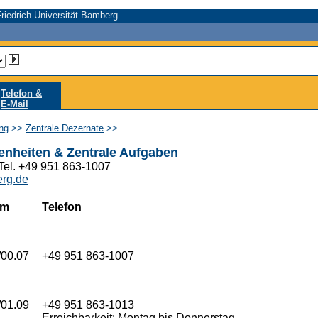
riedrich-Universität Bamberg
Telefon &
E-Mail
ung
>>
Zentrale Dezernate
>>
genheiten & Zentrale Aufgaben
Tel. +49 951 863-1007
rg.de
um
Telefon
/00.07
+49 951 863-1007
/01.09
+49 951 863-1013
Erreichbarkeit: Montag bis Donnerstag