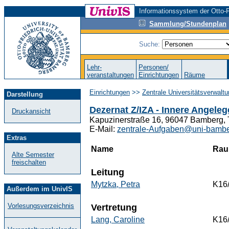
Informationssystem der Otto-F
Sammlung/Stundenplan
Suche:
Lehr-
Personen/
veranstaltungen
Einrichtungen
Räume
Einrichtungen
>>
Zentrale Universitätsverwalt
Darstellung
Dezernat Z/IZA - Innere Angele
Druckansicht
Kapuzinerstraße 16, 96047 Bamberg, 
E-Mail:
zentrale-Aufgaben@uni-bambe
Extras
Name
Ra
Alte Semester
freischalten
Leitung
Mytzka, Petra
K16
Außerdem im UnivIS
Vorlesungsverzeichnis
Vertretung
Lang, Caroline
K16