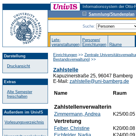
Informationssystem der Otto-F
Sammlung/Stundenplan
Suche:
Lehr-
Personen/
veranstaltungen
Einrichtungen
Räume
Einrichtungen
>>
Zentrale Universitätsverwalt
Darstellung
Bestandsverwaltung)
>>
Druckansicht
Zahlstelle
Kapuzinerstraße 25, 96047 Bamberg
E-Mail:
zahlstelle@uni-bamberg.de
Extras
Alte Semester
Name
Raum
freischalten
Zahlstellenverwalterin
Außerdem im UnivIS
Zimmermann, Andrea
K25/00.05
Vertretung
Vorlesungsverzeichnis
Felber, Christine
K20/00.08
Eichfelder, Nadja
K24/00.09