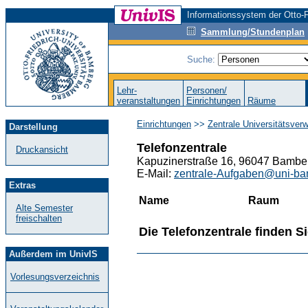
Informationssystem der Otto-F
Sammlung/Stundenplan
Suche:
Lehr-
Personen/
veranstaltungen
Einrichtungen
Räume
Einrichtungen
>>
Zentrale Universitätsver
Darstellung
Telefonzentrale
Druckansicht
Kapuzinerstraße 16, 96047 Bamber
E-Mail:
zentrale-Aufgaben@uni-ba
Extras
Name
Raum
Alte Semester
freischalten
Die Telefonzentrale finden S
Außerdem im UnivIS
Vorlesungsverzeichnis