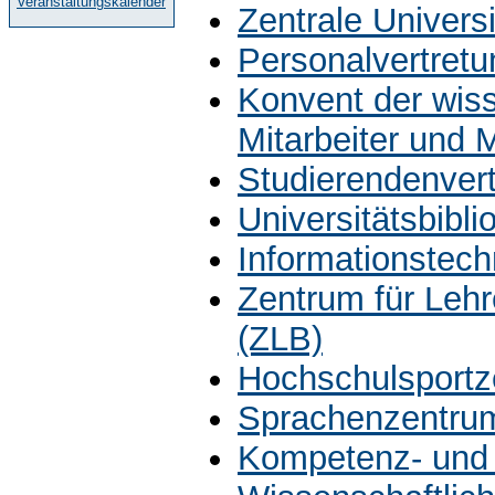
Veranstaltungskalender
Zentrale Univers
Personalvertretu
Konvent der wiss
Mitarbeiter und 
Studierendenver
Universitätsbibli
Informationstech
Zentrum für Leh
(ZLB)
Hochschulsportz
Sprachenzentru
Kompetenz- und 