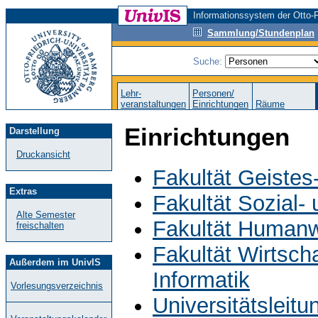
Informationssystem der Otto-F
Sammlung/Stundenplan
Suche:
Lehr-
Personen/
veranstaltungen
Einrichtungen
Räume
Einrichtungen
Darstellung
Druckansicht
Fakultät Geistes
Extras
Fakultät Sozial-
Alte Semester
Fakultät Humanw
freischalten
Fakultät Wirtsch
Außerdem im UnivIS
Informatik
Vorlesungsverzeichnis
Universitätsleit