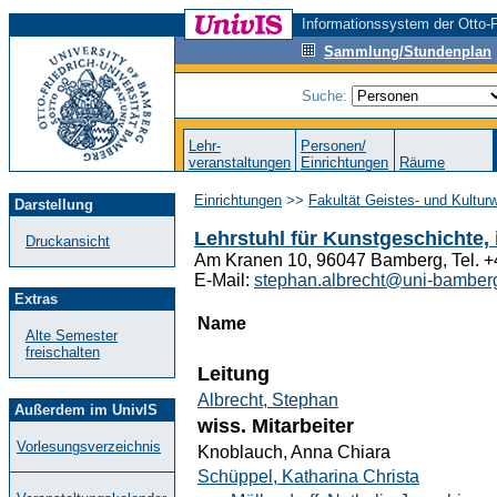
Informationssystem der Otto-F
Sammlung/Stundenplan
Suche:
Lehr-
Personen/
veranstaltungen
Einrichtungen
Räume
Einrichtungen
>>
Fakultät Geistes- und Kultur
Darstellung
Lehrstuhl für Kunstgeschichte, 
Druckansicht
Am Kranen 10, 96047 Bamberg, Tel. 
E-Mail:
stephan.albrecht@uni-bamber
Extras
Name
Alte Semester
freischalten
Leitung
Albrecht, Stephan
Außerdem im UnivIS
wiss. Mitarbeiter
Vorlesungsverzeichnis
Knoblauch, Anna Chiara
Schüppel, Katharina Christa