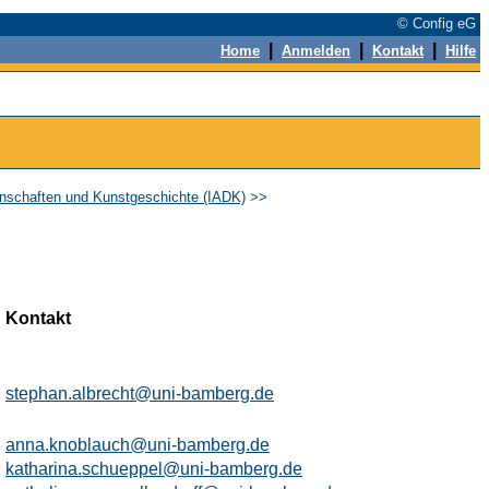
© Config eG
|
|
|
Home
Anmelden
Kontakt
Hilfe
enschaften und Kunstgeschichte (IADK)
>>
Kontakt
stephan.albrecht@uni-bamberg.de
anna.knoblauch@uni-bamberg.de
katharina.schueppel@uni-bamberg.de