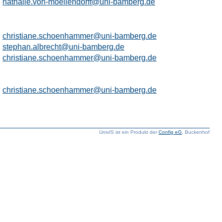
nathalie.von-moellendorff@uni-bamberg.de
christiane.schoenhammer@uni-bamberg.de
stephan.albrecht@uni-bamberg.de
christiane.schoenhammer@uni-bamberg.de
christiane.schoenhammer@uni-bamberg.de
UnivIS ist ein Produkt der
Config eG
, Buckenhof