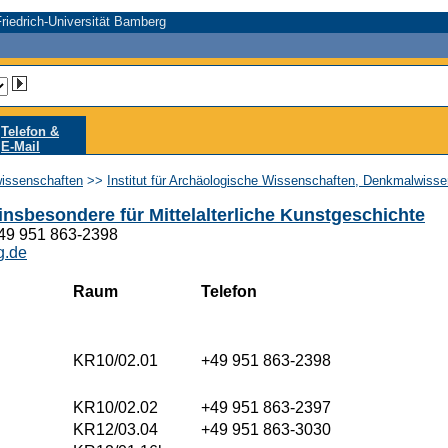
riedrich-Universität Bamberg
Telefon &
E-Mail
wissenschaften
>>
Institut für Archäologische Wissenschaften, Denkmalwiss
insbesondere für Mittelalterliche Kunstgeschichte
+49 951 863-2398
g.de
Raum
Telefon
KR10/02.01
+49 951 863-2398
KR10/02.02
+49 951 863-2397
KR12/03.04
+49 951 863-3030