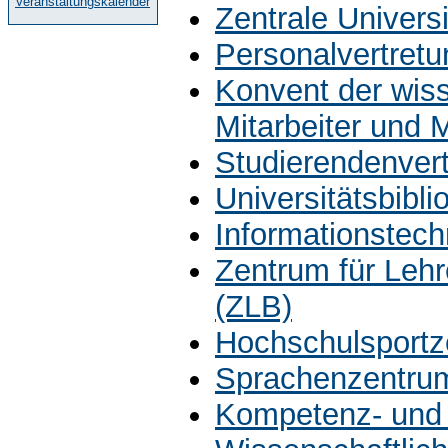
Veranstaltungskalender
Zentrale Univers
Personalvertretu
Konvent der wiss
Mitarbeiter und 
Studierendenver
Universitätsbibli
Informationstech
Zentrum für Leh
(ZLB)
Hochschulsportz
Sprachenzentru
Kompetenz- und 