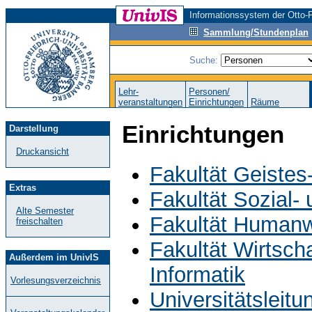
Informationssystem der Otto-F
Sammlung/Stundenplan
Suche:
Lehr-
Personen/
veranstaltungen
Einrichtungen
Räume
Einrichtungen
Darstellung
Druckansicht
Fakultät Geistes
Extras
Fakultät Sozial-
Alte Semester
Fakultät Humanw
freischalten
Fakultät Wirtsch
Außerdem im UnivIS
Informatik
Vorlesungsverzeichnis
Universitätsleit