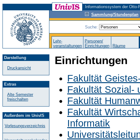
Informationssystem der Otto-F
Sammlung/Stundenplan
Suche:
Lehr-
Personen/
veranstaltungen
Einrichtungen
Räume
Einrichtungen
Darstellung
Druckansicht
Fakultät Geistes
Extras
Fakultät Sozial-
Alte Semester
Fakultät Humanw
freischalten
Fakultät Wirtsch
Außerdem im UnivIS
Informatik
Vorlesungsverzeichnis
Universitätsleit