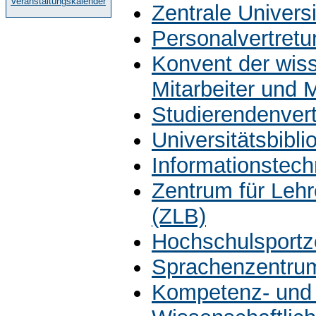
Veranstaltungskalender
Zentrale Univers
Personalvertretu
Konvent der wiss
Mitarbeiter und 
Studierendenver
Universitätsbibli
Informationstech
Zentrum für Leh
(ZLB)
Hochschulsportz
Sprachenzentru
Kompetenz- und 