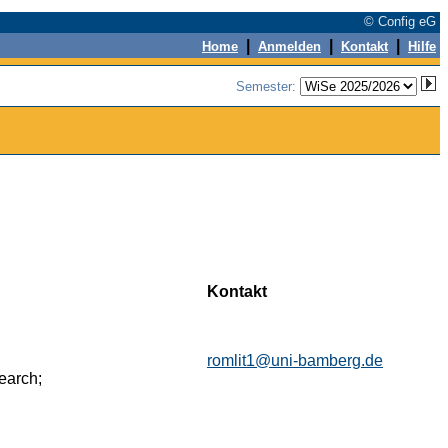
© Config eG
|
|
|
Home
Anmelden
Kontakt
Hilfe
Semester:
Kontakt
romlit1@uni-bamberg.de
earch;