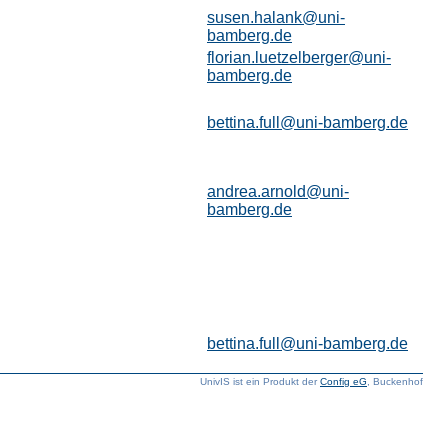
susen.halank@uni-
bamberg.de
florian.luetzelberger@uni-
bamberg.de
bettina.full@uni-bamberg.de
andrea.arnold@uni-
bamberg.de
bettina.full@uni-bamberg.de
UnivIS ist ein Produkt der
Config eG
, Buckenhof