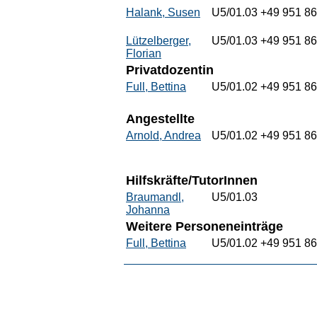
Halank, Susen
U5/01.03
+49 951 8
Lützelberger,
U5/01.03
+49 951 8
Florian
Privatdozentin
Full, Bettina
U5/01.02
+49 951 8
Angestellte
Arnold, Andrea
U5/01.02
+49 951 8
Hilfskräfte/TutorInnen
Braumandl,
U5/01.03
Johanna
Weitere Personeneinträge
Full, Bettina
U5/01.02
+49 951 8