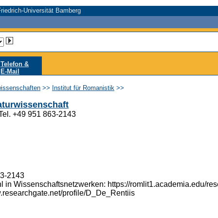
riedrich-Universität Bamberg
Telefon &
E-Mail
wissenschaften
>>
Institut für Romanistik
>>
aturwissenschaft
 Tel. +49 951 863-2143
63-2143
l in Wissenschaftsnetzwerken: https://romlit1.academia.edu/res
w.researchgate.net/profile/D_De_Rentiis