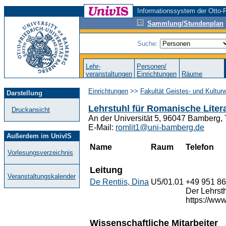
Informationssystem der Otto-F
Sammlung/Stundenplan
Suche:
Lehr-
Personen/
veranstaltungen
Einrichtungen
Räume
Einrichtungen
>>
Fakultät Geistes- und Kultur
Darstellung
Lehrstuhl für Romanische Liter
Druckansicht
An der Universität 5, 96047 Bamberg,
E-Mail:
romlit1@uni-bamberg.de
Außerdem im UnivIS
Name
Raum
Telefon
Vorlesungsverzeichnis
Leitung
Veranstaltungskalender
De Rentiis, Dina
U5/01.01
+49 951 8
Der Lehrsth
https://ww
Wissenschaftliche Mitarbeiter