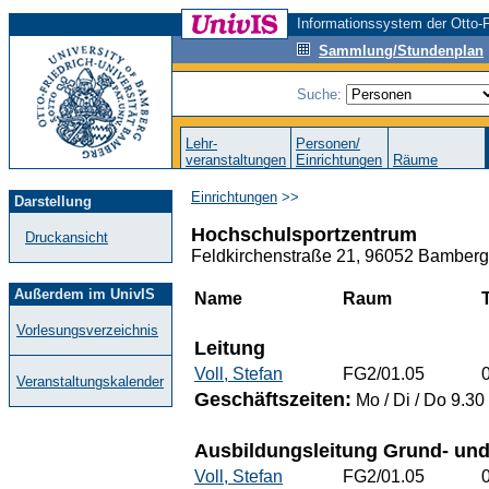
Informationssystem der Otto-F
Sammlung/Stundenplan
Suche:
Lehr-
Personen/
veranstaltungen
Einrichtungen
Räume
Einrichtungen
>>
Darstellung
Hochschulsportzentrum
Druckansicht
Feldkirchenstraße 21, 96052 Bamberg,
Außerdem im UnivIS
Name
Raum
Vorlesungsverzeichnis
Leitung
Voll, Stefan
FG2/01.05
Veranstaltungskalender
Geschäftszeiten:
Mo / Di / Do 9.30
Ausbildungsleitung Grund- un
Voll, Stefan
FG2/01.05