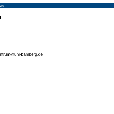
erg
n
zentrum@uni-bamberg.de