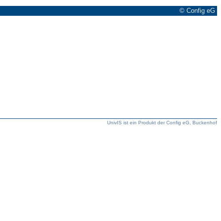
© Config eG
UnivIS ist ein Produkt der Config eG, Buckenhof