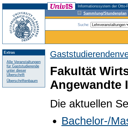
Informationssystem der Otto-F
Sammlung/Stundenplan
Suche:
Gaststudierendenve
Extras
Alle Veranstaltungen
für Gaststudierende
Fakultät Wirt
unter dieser
Überschrift
Angewandte I
Überschriftenbaum
Die aktuellen S
Bachelor-/Ma