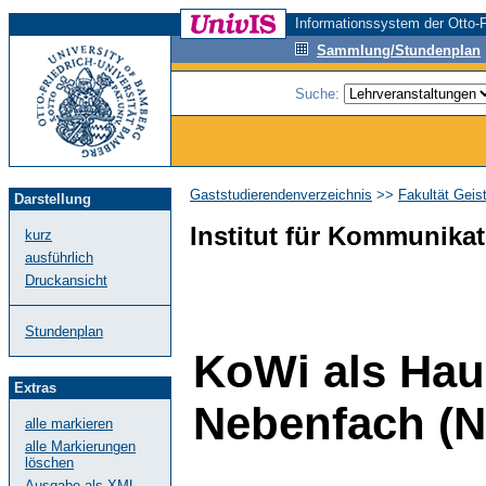
Informationssystem der Otto-F
Sammlung/Stundenplan
Suche:
Gaststudierendenverzeichnis
>>
Fakultät Geis
Darstellung
Institut für Kommunika
kurz
ausführlich
Druckansicht
Stundenplan
KoWi als Hau
Extras
Nebenfach (N
alle markieren
alle Markierungen
löschen
Ausgabe als XML