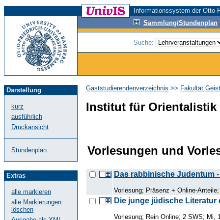
Informationssystem der Otto-F
Sammlung/Stundenplan
Suche:
Gaststudierendenverzeichnis
>>
Fakultät Geis
Darstellung
Institut für Orientalistik
kurz
ausführlich
Druckansicht
Vorlesungen und Vorl
Stundenplan
Das rabbinische Judentum -
Extras
Vorlesung; Präsenz + Online-Anteile
alle markieren
Die junge jüdische Literatur 
alle Markierungen
löschen
Vorlesung; Rein Online; 2 SWS; Mi, 1
Ausgabe als XML