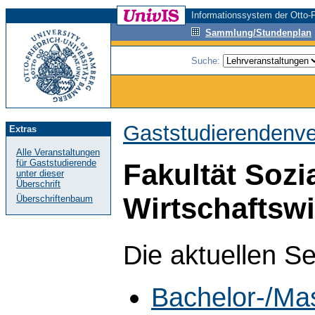
Informationssystem der Otto-F
Sammlung/Stundenplan
Suche:
Gaststudierendenve
Extras
Alle Veranstaltungen
für Gaststudierende
Fakultät Sozi
unter dieser
Überschrift
Wirtschaftsw
Überschriftenbaum
Die aktuellen S
Bachelor-/Ma