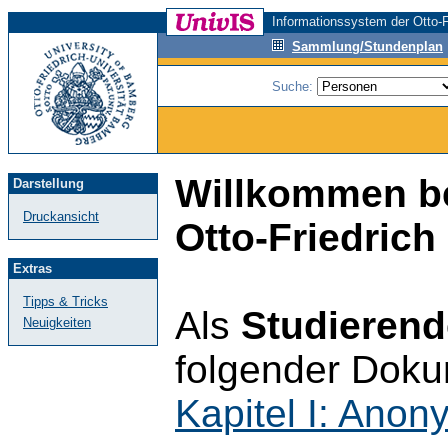
Informationssystem der Otto-F
Sammlung/Stundenplan
Suche:
Willkommen be
Darstellung
Druckansicht
Otto-Friedrich
Extras
Tipps & Tricks
Als
Studierend
Neuigkeiten
folgender Doku
Kapitel I: Ano