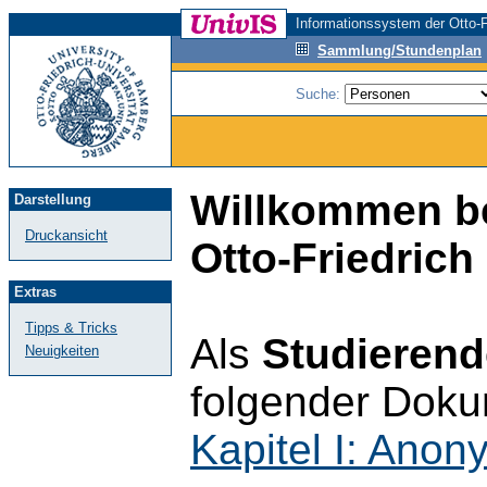
Informationssystem der Otto-F
Sammlung/Stundenplan
Suche:
Willkommen be
Darstellung
Druckansicht
Otto-Friedrich
Extras
Tipps & Tricks
Als
Studierend
Neuigkeiten
folgender Doku
Kapitel I: Ano