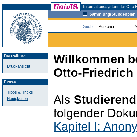
Informationssystem der Otto-F
Sammlung/Stundenplan
Suche:
Willkommen be
Darstellung
Druckansicht
Otto-Friedrich
Extras
Tipps & Tricks
Als
Studierend
Neuigkeiten
folgender Doku
Kapitel I: Ano