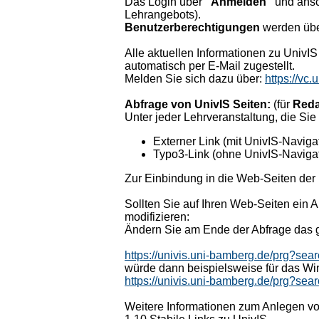
Das Login über
"Anmelden"
und ans
Lehrangebots).
Benutzerberechtigungen
werden über
Alle aktuellen Informationen zu UnivI
automatisch per E-Mail zugestellt.
Melden Sie sich dazu über:
https://vc
Abfrage von UnivIS Seiten:
(für
Reda
Unter jeder Lehrveranstaltung, die Sie
Externer Link (mit UnivIS-Naviga
Typo3-Link (ohne UnivIS-Navigat
Zur Einbindung in die Web-Seiten der 
Sollten Sie auf Ihren Web-Seiten ein
modifizieren:
Ändern Sie am Ende der Abfrage das 
https://univis.uni-bamberg.de/prg?s
würde dann beispielsweise für das Wi
https://univis.uni-bamberg.de/prg?
Weitere Informationen zum Anlegen von 