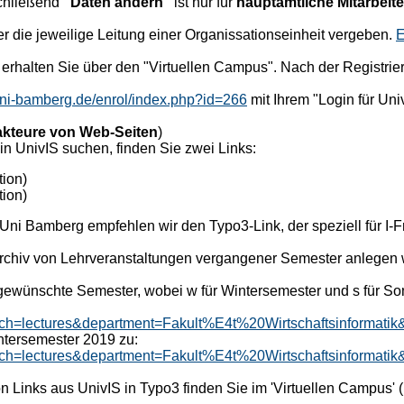
chließend
"Daten ändern"
ist nur für
hauptamtliche Mitarbeite
 die jeweilige Leitung einer Organissationseinheit vergeben.
E
S erhalten Sie über den "Virtuellen Campus". Nach der Registr
.uni-bamberg.de/enrol/index.php?id=266
mit Ihrem "Login für Uni
kteure von Web-Seiten
)
 in UnivIS suchen, finden Sie zwei Links:
tion)
ion)
Uni Bamberg empfehlen wir den Typo3-Link, der speziell für I-F
 Archiv von Lehrveranstaltungen vergangener Semester anlegen 
gewünschte Semester, wobei w für Wintersemester und s für So
earch=lectures&department=Fakult%E4t%20Wirtschaftsinforma
ntersemester 2019 zu:
search=lectures&department=Fakult%E4t%20Wirtschaftsinforma
Links aus UnivIS in Typo3 finden Sie im 'Virtuellen Campus' (nu