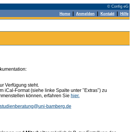
© Config eG
|
|
|
Home
Anmelden
Kontakt
Hilfe
okumentation:
r Verfügung steht.
 iCal-Format (siehe linke Spalte unter "Extras") zu
ammenstellen können, erfahren Sie
hier.
studienberatung@uni-bamberg.de