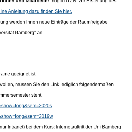
rinnen und Mitarbeiter
möglich (z.B. zur Erstellung des
ine Anleitung dazu finden Sie hier.
ierung werden Ihnen neue Einträge der Raumfreigabe
versität Bamberg" an.
rame geeignet ist.
wollen, müssen Sie den Link lediglich folgendermaßen
mmersemester steht.
tik&show=long&sem=2020s
tik&show=long&sem=2019w
r Intranet) bei dem Kurs: Internetauftritt der Uni Bamberg