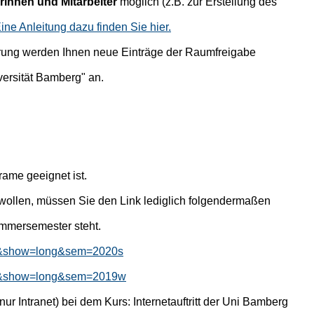
rinnen und Mitarbeiter
möglich (z.B. zur Erstellung des
ine Anleitung dazu finden Sie hier.
ierung werden Ihnen neue Einträge der Raumfreigabe
versität Bamberg" an.
rame geeignet ist.
wollen, müssen Sie den Link lediglich folgendermaßen
mmersemester steht.
tik&show=long&sem=2020s
tik&show=long&sem=2019w
r Intranet) bei dem Kurs: Internetauftritt der Uni Bamberg