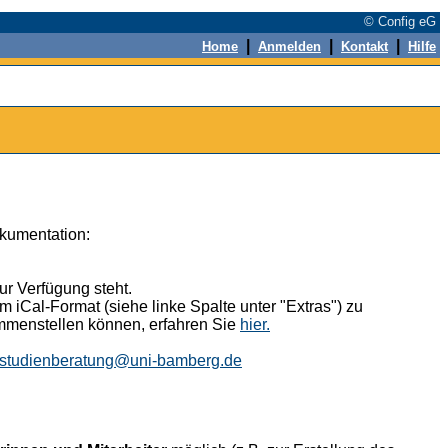
© Config eG
|
|
|
Home
Anmelden
Kontakt
Hilfe
okumentation:
r Verfügung steht.
 iCal-Format (siehe linke Spalte unter "Extras") zu
ammenstellen können, erfahren Sie
hier.
studienberatung@uni-bamberg.de