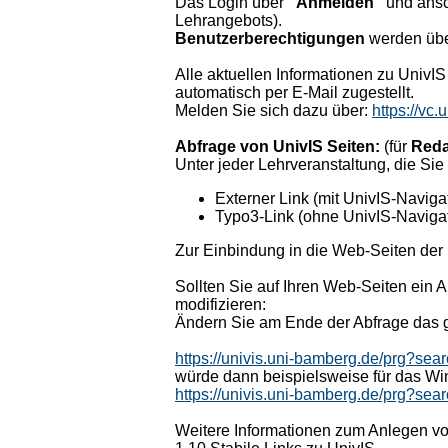
Das Login über
"Anmelden"
und ans
Lehrangebots).
Benutzerberechtigungen
werden über
Alle aktuellen Informationen zu UnivI
automatisch per E-Mail zugestellt.
Melden Sie sich dazu über:
https://vc
Abfrage von UnivIS Seiten:
(für
Reda
Unter jeder Lehrveranstaltung, die Sie
Externer Link (mit UnivIS-Naviga
Typo3-Link (ohne UnivIS-Navigat
Zur Einbindung in die Web-Seiten der 
Sollten Sie auf Ihren Web-Seiten ein
modifizieren:
Ändern Sie am Ende der Abfrage das 
https://univis.uni-bamberg.de/prg?s
würde dann beispielsweise für das Wi
https://univis.uni-bamberg.de/prg?
Weitere Informationen zum Anlegen von 