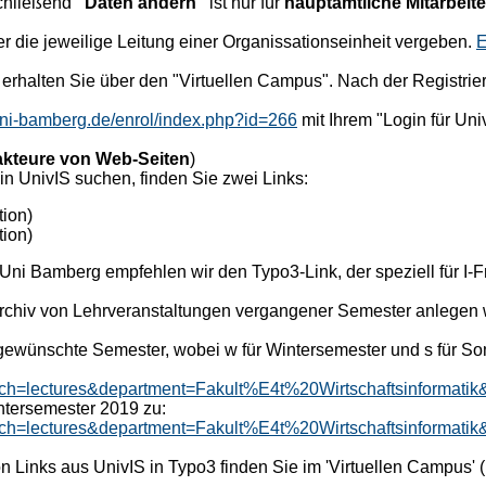
chließend
"Daten ändern"
ist nur für
hauptamtliche Mitarbeite
 die jeweilige Leitung einer Organissationseinheit vergeben.
E
S erhalten Sie über den "Virtuellen Campus". Nach der Registr
.uni-bamberg.de/enrol/index.php?id=266
mit Ihrem "Login für Uni
kteure von Web-Seiten
)
 in UnivIS suchen, finden Sie zwei Links:
tion)
ion)
Uni Bamberg empfehlen wir den Typo3-Link, der speziell für I-F
 Archiv von Lehrveranstaltungen vergangener Semester anlegen 
gewünschte Semester, wobei w für Wintersemester und s für So
earch=lectures&department=Fakult%E4t%20Wirtschaftsinforma
ntersemester 2019 zu:
search=lectures&department=Fakult%E4t%20Wirtschaftsinforma
Links aus UnivIS in Typo3 finden Sie im 'Virtuellen Campus' (nu