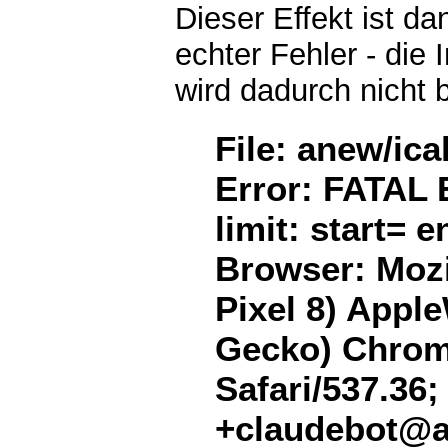
Dieser Effekt ist d
echter Fehler - die 
wird dadurch nicht 
File: anew/ica
Error: FATAL 
limit: start= 
Browser: Mozil
Pixel 8) Appl
Gecko) Chrome
Safari/537.36;
+claudebot@a