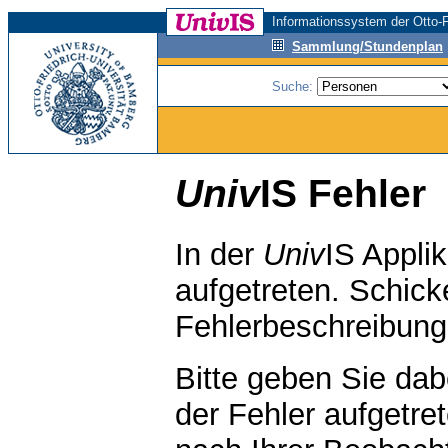
Informationssystem der Otto-F
Sammlung/Stundenplan
Suche:
Univ
IS Fehler
In der
Univ
IS Applik
aufgetreten. Schicke
Fehlerbeschreibun
Bitte geben Sie da
der Fehler aufgetre