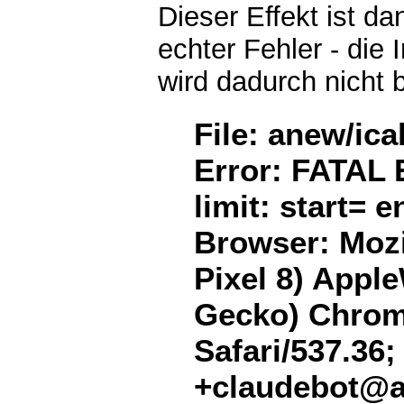
Dieser Effekt ist d
echter Fehler - die 
wird dadurch nicht 
File: anew/ica
Error: FATAL 
limit: start= 
Browser: Mozil
Pixel 8) Appl
Gecko) Chrome
Safari/537.36;
+claudebot@a