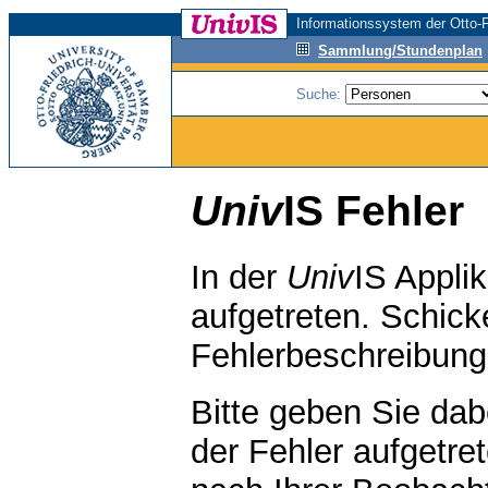
Informationssystem der Otto-F
Sammlung/Stundenplan
Suche:
Univ
IS Fehler
In der
Univ
IS Applik
aufgetreten. Schicke
Fehlerbeschreibun
Bitte geben Sie da
der Fehler aufgetre