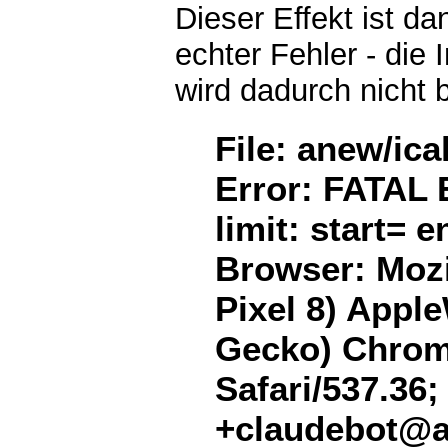
Dieser Effekt ist d
echter Fehler - die 
wird dadurch nicht 
File: anew/ica
Error: FATAL 
limit: start= 
Browser: Mozil
Pixel 8) Appl
Gecko) Chrome
Safari/537.36;
+claudebot@a