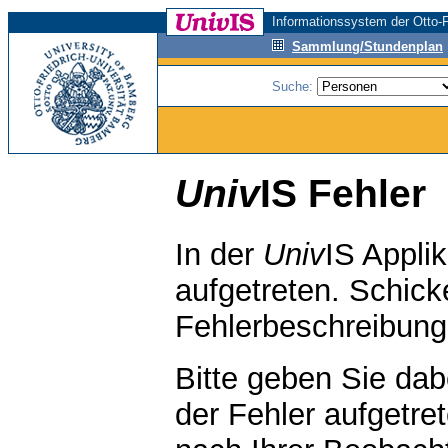
Informationssystem der Otto-F
Sammlung/Stundenplan
Suche:
Univ
IS Fehler
In der
Univ
IS Applik
aufgetreten. Schicke
Fehlerbeschreibun
Bitte geben Sie da
der Fehler aufgetre