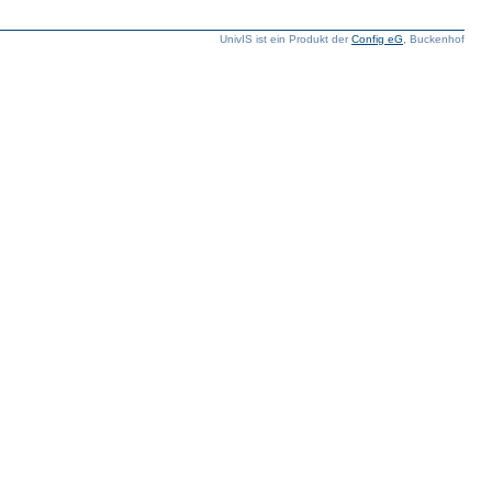
UnivIS ist ein Produkt der
Config eG
, Buckenhof