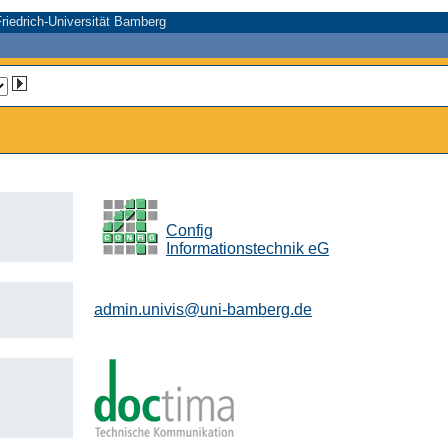
riedrich-Universität Bamberg
Config
Informationstechnik eG
admin.univis@uni-bamberg.de