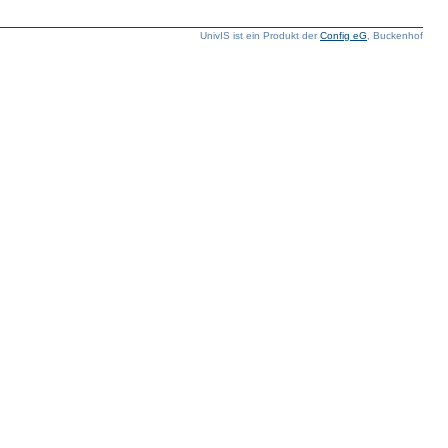
UnivIS ist ein Produkt der
Config eG
, Buckenhof