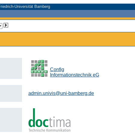
riedrich-Universität Bamberg
Config
Informationstechnik eG
admin.univis@uni-bamberg.de