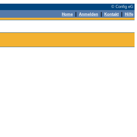
© Config eG
|
|
|
Home
Anmelden
Kontakt
Hilfe