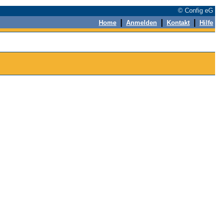
© Config eG
|
|
|
Home
Anmelden
Kontakt
Hilfe