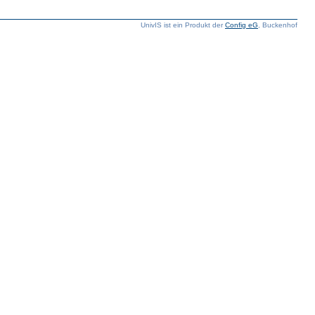
UnivIS ist ein Produkt der
Config eG
, Buckenhof