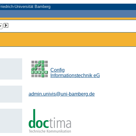
riedrich-Universität Bamberg
Config
Informationstechnik eG
admin.univis@uni-bamberg.de