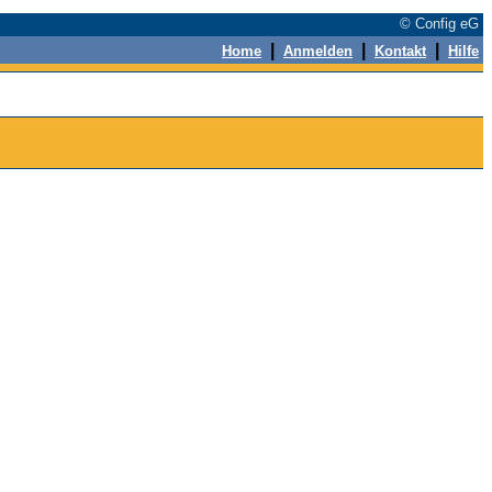
© Config eG
|
|
|
Home
Anmelden
Kontakt
Hilfe