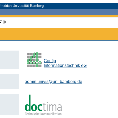
riedrich-Universität Bamberg
Config
Informationstechnik eG
admin.univis@uni-bamberg.de