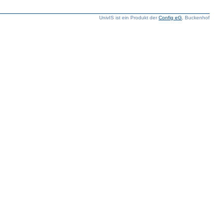
UnivIS ist ein Produkt der
Config eG
, Buckenhof