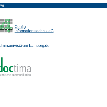
erg
Config
Informationstechnik eG
dmin.univis@uni-bamberg.de