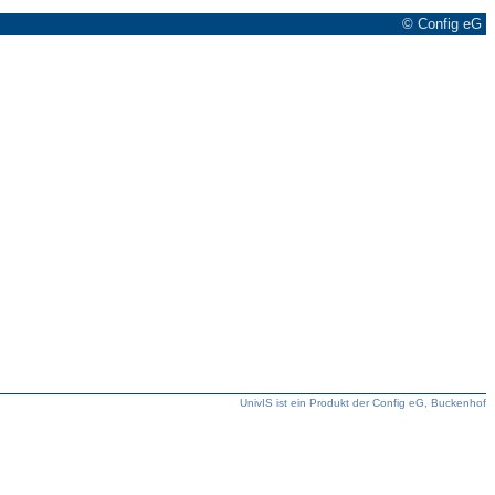
© Config eG
UnivIS ist ein Produkt der Config eG, Buckenhof