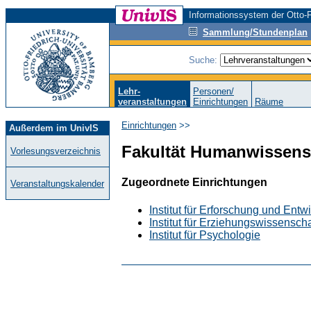
Informationssystem der Otto-F
Sammlung/Stundenplan
Suche:
Lehr-
Personen/
veranstaltungen
Einrichtungen
Räume
Einrichtungen
>>
Außerdem im UnivIS
Fakultät Humanwissens
Vorlesungsverzeichnis
Zugeordnete Einrichtungen
Veranstaltungskalender
Institut für Erforschung und Ent
Institut für Erziehungswissenscha
Institut für Psychologie