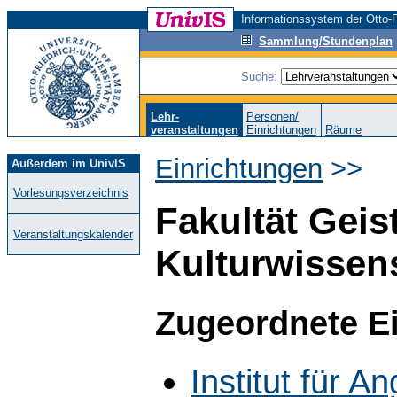
Informationssystem der Otto-F
Sammlung/Stundenplan
Suche:
Lehr-
Personen/
veranstaltungen
Einrichtungen
Räume
Einrichtungen
>>
Außerdem im UnivIS
Vorlesungsverzeichnis
Fakultät Geis
Veranstaltungskalender
Kulturwissen
Zugeordnete E
Institut für A