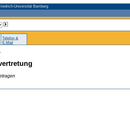
riedrich-Universität Bamberg
Telefon &
E-Mail
>
ertretung
etragen