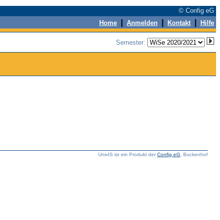
© Config eG
|
|
|
Home
Anmelden
Kontakt
Hilfe
Semester:
UnivIS ist ein Produkt der
Config eG
, Buckenhof