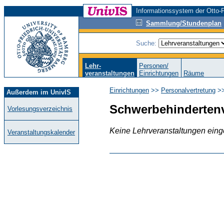
Informationssystem der Otto-F
Sammlung/Stundenplan
Suche:
Lehr-
Personen/
veranstaltungen
Einrichtungen
Räume
Einrichtungen
>>
Personalvertretung
>
Außerdem im UnivIS
Schwerbehindertenv
Vorlesungsverzeichnis
Keine Lehrveranstaltungen eing
Veranstaltungskalender